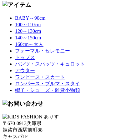
BABY～90cm
100～110cm
120～130cm
140～150cm
160cm～大人
フォーマル・セレモニー
トップス
パンツ・スパッツ・キュロット
アウター
ワンピース・スカート
ロンパース・ブルマ・スタイ
帽子・シューズ・雑貨小物類
〒670-0913兵庫県
姫路市西駅前町88
キャスパ1F