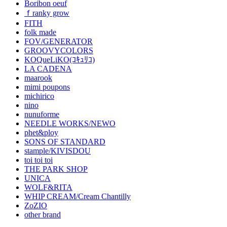
Boribon oeuf
ｆranky grow
FITH
folk made
FOV/GENERATOR
GROOVYCOLORS
KOQueLiKO(ｺｷｭﾘｺ)
LA CADENA
maarook
mimi poupons
michirico
nino
nunuforme
NEEDLE WORKS/NEWO
phet&ploy
SONS OF STANDARD
stample/KIVISDOU
toi toi toi
THE PARK SHOP
UNICA
WOLF&RITA
WHIP CREAM/Cream Chantilly
ZoZIO
other brand