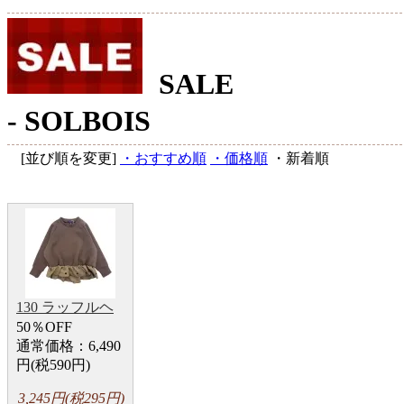
SALE
- SOLBOIS
[並び順を変更]
・おすすめ順
・価格順
・新着順
130 ラッフルヘ
ムダンボールニ
50％OFF
ットプルオーバ
通常価格：6,490
ー
円(税590円)
3,245円(税295円)