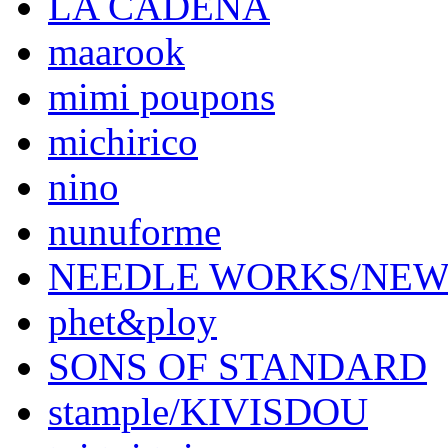
LA CADENA
maarook
mimi poupons
michirico
nino
nunuforme
NEEDLE WORKS/NE
phet&ploy
SONS OF STANDARD
stample/KIVISDOU