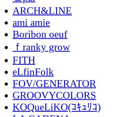
ARCH&LINE
ami amie
Boribon oeuf
ｆranky grow
FITH
eLfinFolk
FOV/GENERATOR
GROOVYCOLORS
KOQueLiKO(ｺｷｭﾘｺ)