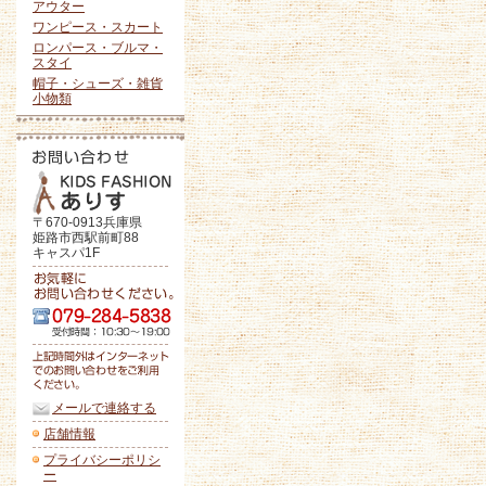
アウター
ワンピース・スカート
ロンパース・ブルマ・
スタイ
帽子・シューズ・雑貨
小物類
〒670-0913兵庫県
姫路市西駅前町88
キャスパ1F
メールで連絡する
店舗情報
プライバシーポリシ
ー