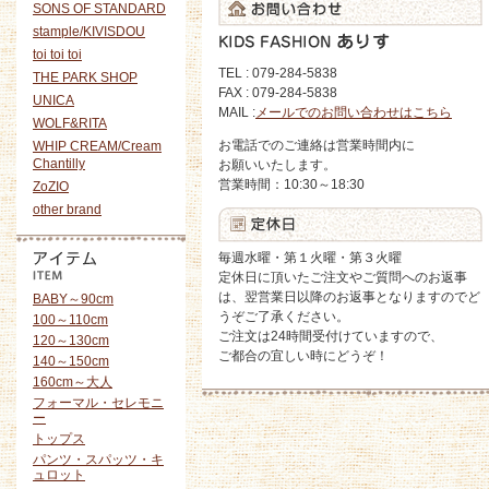
SONS OF STANDARD
stample/KIVISDOU
toi toi toi
TEL : 079-284-5838
THE PARK SHOP
FAX : 079-284-5838
UNICA
MAIL :
メールでのお問い合わせはこちら
WOLF&RITA
お電話でのご連絡は営業時間内に
WHIP CREAM/Cream
Chantilly
お願いいたします。
営業時間：10:30～18:30
ZoZIO
other brand
毎週水曜・第１火曜・第３火曜
定休日に頂いたご注文やご質問へのお返事
は、翌営業日以降のお返事となりますのでど
BABY～90cm
うぞご了承ください。
100～110cm
ご注文は24時間受付けていますので、
120～130cm
ご都合の宜しい時にどうぞ！
140～150cm
160cm～大人
フォーマル・セレモニ
ー
トップス
パンツ・スパッツ・キ
ュロット