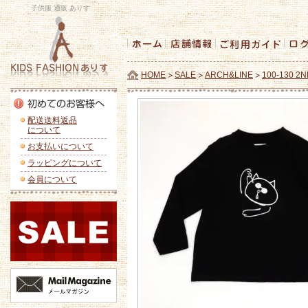
子供服 通販 ありす
HOME
SALE
ARCH&LINE
100-130 2N
配送送料返品
について
お支払いについて
ラッピングについて
会員について