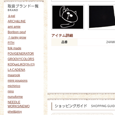
＆pal
ARCH&LINE
ami amie
Boribon oeuf
アイテム詳細
ｆranky grow
品番
24AW
FITH
folk made
FOV/GENERATOR
GROOVYCOLORS
KOQueLiKO(ｺｷｭﾘｺ)
LA CADENA
maarook
mimi poupons
michirico
nino
nunuforme
NEEDLE
WORKS/NEWO
phet&ploy