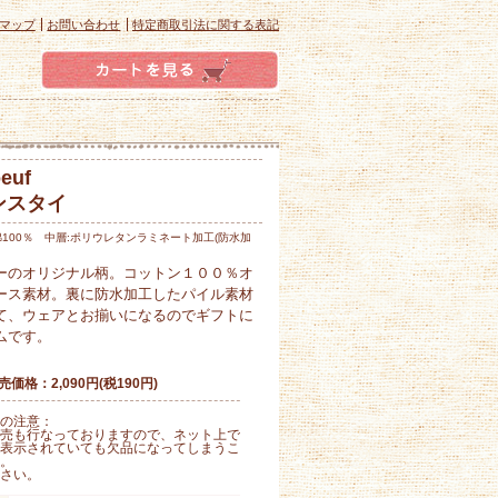
マップ
お問い合わせ
特定商取引法に関する表記
euf
ンスタイ
pan 綿100％ 中層:ポリウレタンラミネート加工(防水加
ーのオリジナル柄。コットン１００％オ
ース素材。裏に防水加工したパイル素材
て、ウェアとお揃いになるのでギフトに
ムです。