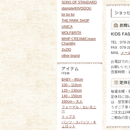
SONS OF STANDARD
stample/KIVISDOU
toi toi toi
THE PARK SHOP
UNICA
WOLF&RITA
WHIP CREAM/Cream
TEL : 079-
Chantilly
FAX : 079-
ZoZIO
MAIL :
メー
other brand
お電話での
お願いいた
営業時間：10
BABY～90cm
100～110cm
120～130cm
毎週水曜・
140～150cm
定休日に頂
160cm～大人
は、翌営業
フォーマル・セレモニ
うぞご了承
ー
ご注文は2
トップス
ご都合の宜
パンツ・スパッツ・キ
ュロット