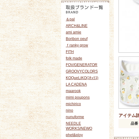
＆pal
ARCH&LINE
ami amie
Boribon oeuf
ｆranky grow
FITH
folk made
FOV/GENERATOR
GROOVYCOLORS
KOQueLiKO(ｺｷｭﾘｺ)
LA CADENA
maarook
mimi poupons
michirico
nino
アイテム
nunuforme
NEEDLE
品番
WORKS/NEWO
phet&ploy