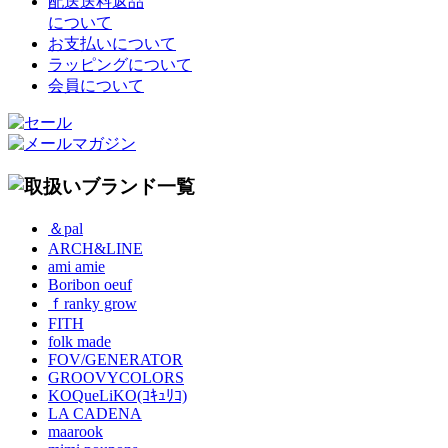
配送送料返品
について
お支払いについて
ラッピングについて
会員について
＆pal
ARCH&LINE
ami amie
Boribon oeuf
ｆranky grow
FITH
folk made
FOV/GENERATOR
GROOVYCOLORS
KOQueLiKO(ｺｷｭﾘｺ)
LA CADENA
maarook